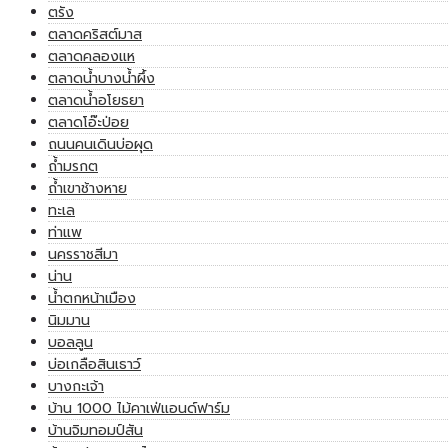
ตรัง
ตลาดคริสต์มาส
ตลาดคลองแห
ตลาดน้ำบางน้ำผึ้ง
ตลาดน้ำอโยธยา
ตลาดโอ๊ะป่อย
ถนนคนเดินบ่อผุด
ถ้ำมรกต
ถ้ำเขาช้างหาย
ทะเล
ท่าแพ
นครราชสีมา
น่าน
น้ำตกหน้าเมือง
นิมมาน
บอลลูน
บ่อเกลือสินเธาว์
บางกะเจ้า
บ้าน 1000 ไม้คาเฟ่แอนด์ฟาร์ม
บ้านจิมทอมป์สัน