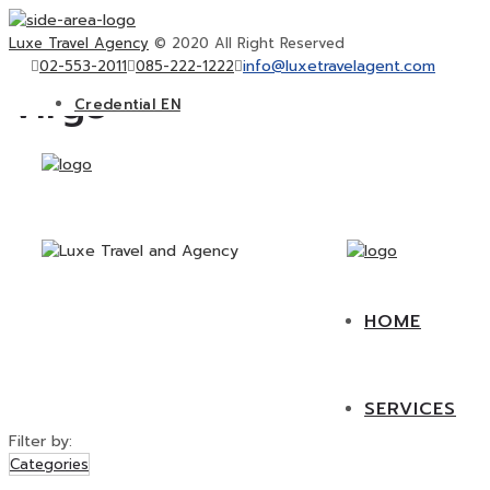
Luxe Travel Agency
© 2020 All Right Reserved
info@luxetravelagent.com
02-553-2011
085-222-1222
Virgo
Credential EN
CORPORATE GROUP and INCENTIVE
TRAVEL
PRIVATE TOUR
FOOD
KKT ON TOUR
EVENT
HOME
SERVICES
Filter by:
Categories