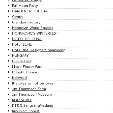
Fisherman Village
Full Moon Party
GARDEN BY THE BAY
Gemini
Grandpa Factory
Hengdian World Studios
HONGKONG’S WINTERFEST
HOTEL DEL LUNA
Hotel SEINE
Hotel the Designers Samseong
HUNGARY
Hunua Falls
I Love Flower Farm
IK Light House
Iseltwald
It’s okay to not be okay
Jim Thompson Farm
Jim Thompson Museum
KOH SUMUI
KT&G SangsangMadang
Kuv Niam Forest