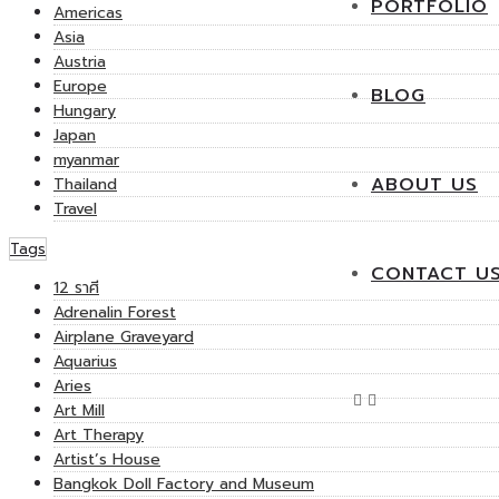
PORTFOLIO
Americas
Asia
Austria
Europe
BLOG
Hungary
Japan
myanmar
ABOUT US
Thailand
Travel
Tags
CONTACT U
12 ราศี
Adrenalin Forest
Airplane Graveyard
Aquarius
Aries
Art Mill
Art Therapy
Artist’s House
Bangkok Doll Factory and Museum