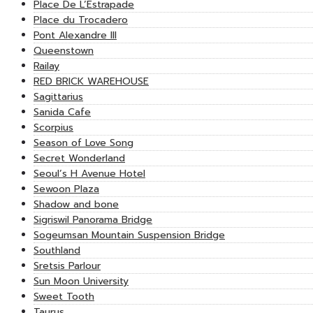
Place De L’Estrapade
Place du Trocadero
Pont Alexandre III
Queenstown
Railay
RED BRICK WAREHOUSE
Sagittarius
Sanida Cafe
Scorpius
Season of Love Song
Secret Wonderland
Seoul’s H Avenue Hotel
Sewoon Plaza
Shadow and bone
Sigriswil Panorama Bridge
Sogeumsan Mountain Suspension Bridge
Southland
Sretsis Parlour
Sun Moon University
Sweet Tooth
Taurus