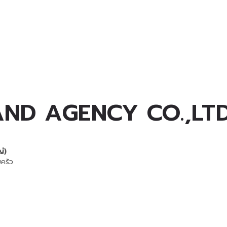
AND AGENCY CO.,LT
่)
บครัว