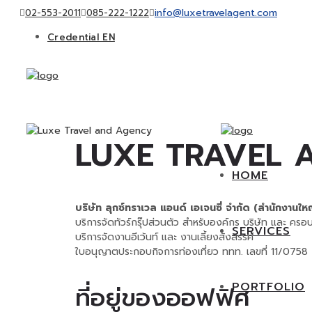
info@luxetravelagent.com
02-553-2011
085-222-1222
Credential EN
CORPORATE GROUP and INCENTIVE
TRAVEL
PRIVATE TOUR
FOOD
KKT ON TOUR
EVENT
LUXE TRAVEL 
HOME
บริษัท ลุกซ์ทราเวล แอนด์ เอเจนซี่ จำกัด (สำนักงานใหญ
บริการจัดทัวร์กรุ๊ปส่วนตัว สำหรับองค์กร บริษัท และ ครอ
SERVICES
บริการจัดงานอีเว้นท์ และ งานเลี้ยงสังสรรค์
ใบอนุญาตประกอบกิจการท่องเที่ยว ททท. เลขที่ 11/0758
PORTFOLIO
ที่อยู่ของออฟฟิศ