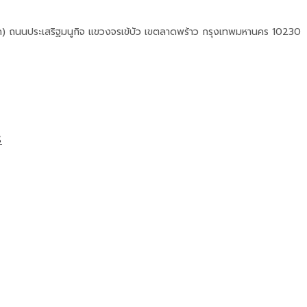
ภ) ถนนประเสริฐมนูกิจ แขวงจรเข้บัว เขตลาดพร้าว กรุงเทพมหานคร 10230
S