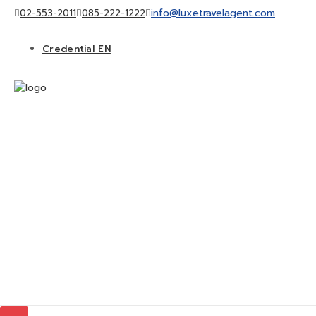
info@luxetravelagent.com
02-553-2011
085-222-1222
Credential EN