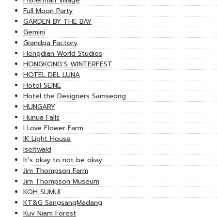
Fisherman Village
Full Moon Party
GARDEN BY THE BAY
Gemini
Grandpa Factory
Hengdian World Studios
HONGKONG’S WINTERFEST
HOTEL DEL LUNA
Hotel SEINE
Hotel the Designers Samseong
HUNGARY
Hunua Falls
I Love Flower Farm
IK Light House
Iseltwald
It’s okay to not be okay
Jim Thompson Farm
Jim Thompson Museum
KOH SUMUI
KT&G SangsangMadang
Kuv Niam Forest