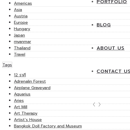
PORTFOLIO
Americas
Asia
Austria
Europe
BLOG
Hungary
Japan
myanmar
ABOUT US
Thailand
Travel
Tags
CONTACT U
12 ราศี
Adrenalin Forest
Airplane Graveyard
Aquarius
Aries
Art Mill
Art Therapy
Artist’s House
Bangkok Doll Factory and Museum