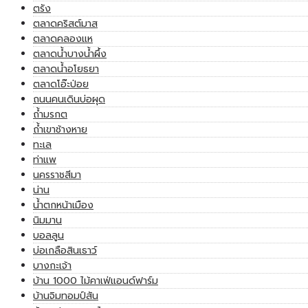
ตรัง
ตลาดคริสต์มาส
ตลาดคลองแห
ตลาดน้ำบางน้ำผึ้ง
ตลาดน้ำอโยธยา
ตลาดโอ๊ะป่อย
ถนนคนเดินบ่อผุด
ถ้ำมรกต
ถ้ำเขาช้างหาย
ทะเล
ท่าแพ
นครราชสีมา
น่าน
น้ำตกหน้าเมือง
นิมมาน
บอลลูน
บ่อเกลือสินเธาว์
บางกะเจ้า
บ้าน 1000 ไม้คาเฟ่แอนด์ฟาร์ม
บ้านจิมทอมป์สัน