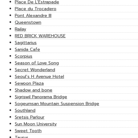
Place De L’Estrapade
Place du Trocadero
Pont Alexandre III
Queenstown
Railay
RED BRICK WAREHOUSE
Sagittarius
Sanida Cafe
Scorpius
Season of Love Song
Secret Wonderland
Seoul’s H Avenue Hotel
Sewoon Plaza
Shadow and bone
Sigriswil Panorama Bridge
Sogeumsan Mountain Suspension Bridge
Southland
Sretsis Parlour
Sun Moon University
Sweet Tooth
Taurus