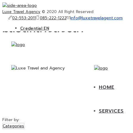
Luxe Travel Agency
© 2020 All Right Reserved
info@luxetravelagent.com
02-553-2011
085-222-1222
มัสยิดกลางสงขลา
Credential EN
CORPORATE GROUP and INCENTIVE
TRAVEL
PRIVATE TOUR
FOOD
KKT ON TOUR
EVENT
HOME
SERVICES
Filter by:
Categories