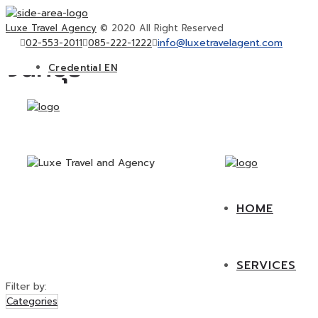
Luxe Travel Agency
© 2020 All Right Reserved
info@luxetravelagent.com
02-553-2011
085-222-1222
จันทบุรี
Credential EN
CORPORATE GROUP and INCENTIVE
TRAVEL
PRIVATE TOUR
FOOD
KKT ON TOUR
EVENT
HOME
SERVICES
Filter by:
Categories