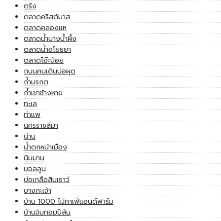
ตรัง
ตลาดคริสต์มาส
ตลาดคลองแห
ตลาดน้ำบางน้ำผึ้ง
ตลาดน้ำอโยธยา
ตลาดโอ๊ะป่อย
ถนนคนเดินบ่อผุด
ถ้ำมรกต
ถ้ำเขาช้างหาย
ทะเล
ท่าแพ
นครราชสีมา
น่าน
น้ำตกหน้าเมือง
นิมมาน
บอลลูน
บ่อเกลือสินเธาว์
บางกะเจ้า
บ้าน 1000 ไม้คาเฟ่แอนด์ฟาร์ม
บ้านจิมทอมป์สัน