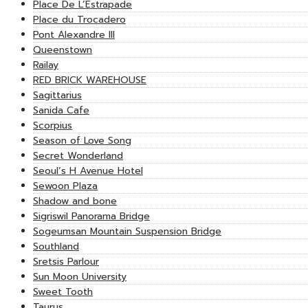
Place De L’Estrapade
Place du Trocadero
Pont Alexandre III
Queenstown
Railay
RED BRICK WAREHOUSE
Sagittarius
Sanida Cafe
Scorpius
Season of Love Song
Secret Wonderland
Seoul’s H Avenue Hotel
Sewoon Plaza
Shadow and bone
Sigriswil Panorama Bridge
Sogeumsan Mountain Suspension Bridge
Southland
Sretsis Parlour
Sun Moon University
Sweet Tooth
Taurus