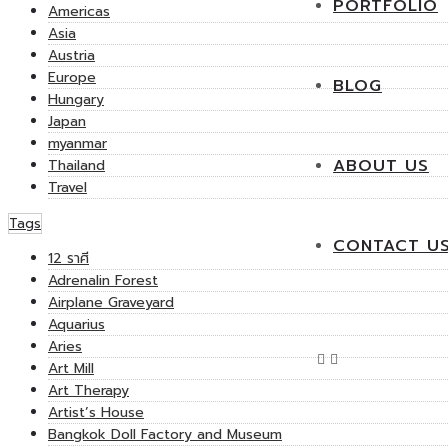
PORTFOLIO
Americas
Asia
Austria
Europe
BLOG
Hungary
Japan
myanmar
ABOUT US
Thailand
Travel
Tags
CONTACT U
12 ราศี
Adrenalin Forest
Airplane Graveyard
Aquarius
Aries
Art Mill
Art Therapy
Artist’s House
Bangkok Doll Factory and Museum