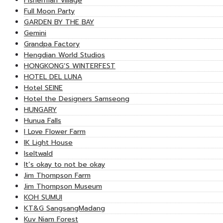
Fisherman Village
Full Moon Party
GARDEN BY THE BAY
Gemini
Grandpa Factory
Hengdian World Studios
HONGKONG’S WINTERFEST
HOTEL DEL LUNA
Hotel SEINE
Hotel the Designers Samseong
HUNGARY
Hunua Falls
I Love Flower Farm
IK Light House
Iseltwald
It’s okay to not be okay
Jim Thompson Farm
Jim Thompson Museum
KOH SUMUI
KT&G SangsangMadang
Kuv Niam Forest