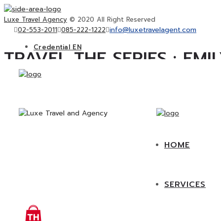
Luxe Travel Agency
© 2020 All Right Reserved
info@luxetravelagent.com
02-553-2011
085-222-1222
Europe
Credential EN
TRAVEL THE SERIES : EMIL
CORPORATE GROUP and INCENTIVE
TRAVEL
PRIVATE TOUR
FOOD
KKT ON TOUR
EVENT
HOME
SERVICES