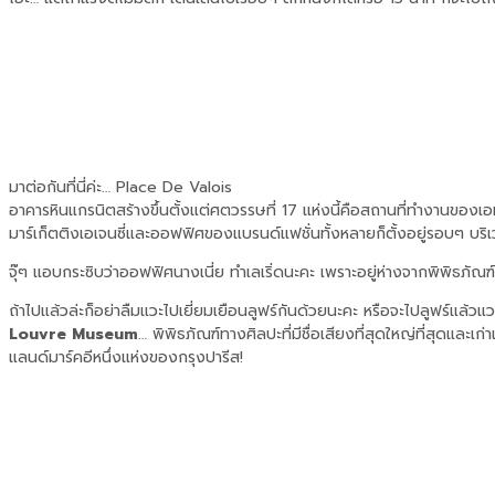
มาต่อกันที่นี่ค่ะ… Place De Valois
อาคารหินแกรนิตสร้างขึ้นตั้งแต่ศตวรรษที่ 17 แห่งนี้คือสถานที่ทำงานของเอม
มาร์เก็ตติงเอเจนซี่และออฟฟิศของแบรนด์แฟชั่นทั้งหลายก็ตั้งอยู่รอบๆ บริเว
จุ๊ๆ แอบกระซิบว่าออฟฟิศนางเนี่ย ทำเลเริ่ดนะคะ เพราะอยู่ห่างจากพิพิธภัณ
ถ้าไปแล้วล่ะก็อย่าลืมแวะไปเยี่ยมเยือนลูฟร์กันด้วยนะคะ หรือจะไปลูฟร์แล้วแ
Louvre Museum
… พิพิธภัณฑ์ทางศิลปะที่มีชื่อเสียงที่สุดใหญ่ที่สุดและเก่
แลนด์มาร์คอีหนึ่งแห่งของกรุงปารีส!