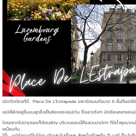
เปิดตัวต้องที่นี่… Place De L’Estrapade อพาร์ตเมนท์ขนาด 6 ชั้นที่เอมิล
เอมิลี่พักอยู่ชั้นบนสุดซึ่งเป็นห้องของแม่บ้าน ซึ่งเอาจริงๆ นักเรียนหลายคน
ใครอยากไปตามรอยก็เรียนเชิญ บริเวณรอบนี้คือสวนน่านักๆ ที่มีน้ำพุขนาดเล็ก
เหมือนกัน
โอ๊ะ… แต่ถ้าแรงดีไม่มีตก เดินเล่นไปเรื่อยๆ สักหนึ่งกิโลหรือ 15 นาที ก็จะไ