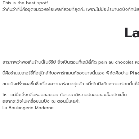
This is the best spot!
ว่ากันว่าที่นี่คือจุดชมวิวหอไอเฟลที่สวยที่สุดค่ะ เพราะไม่มีอะไรมาบดบังทัศ
L
สารภาพว่าพอเห็นร้านนี้ในซีรีย์ ยิ่งเป็นตอนที่เอมิลี่กัด pain au chocolat ควา
นี่คือร้านเบเกอร์รี่ที่อยู่ใกล้กับอพาร์ทเมนท์ของนางนั่นเอง พิกัดคือย่าน
Pla
ขนมปังฝรั่งเศสขึ้นชื่อเรื่องความอร่อยอยู่แล้ว หนึ่งในปัจจัยความอร่อยนั้
โห… แค่นึกถึงกลิ่นหอมของเนย กับรสชาติหวานปนขมของช็อคโกแล็ต
อยากจะวิ่งไปหาซื้อขนมปัง ณ ตอนนี้เลยค่ะ
La Boulangerie Moderne