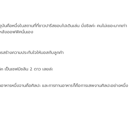
ุบันคือหนึ่งในสถานที่ที่ชาวปารีสชอบไปเดินเล่น นั่งชิลค่ะ คนไม่เยอะมากเท่า
สวนหลังออฟฟิศนั่นเอง
องการสร้างความประทับใจให้บอสกับลูกค้า
tin เป็นเชฟมิชลิน 2 ดาว เลยล่ะ
ว่าอาหารหนึ่งจานคือศิลปะ และการทานอาหารก็คือการเสพงานศิลปะอย่างหนึ่ง