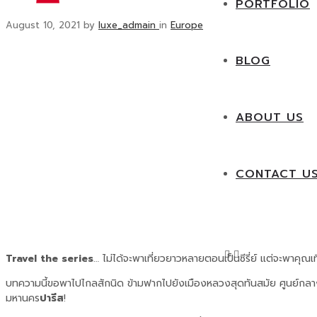
PORTFOLIO
August 10, 2021
by
luxe_admain
in
Europe
BLOG
ABOUT US
CONTACT U
Travel the series
… ไม่ได้จะพาเที่ยวยาวหลายตอนเป็นซีรี่ย์ แต่จะพาคุณเที
บทความนี้ขอพาไปไกลสักนิด ข้ามฟากไปยังเมืองหลวงสุดทันสมัย ศูนย์กล
มหานคร
ปารีส
!