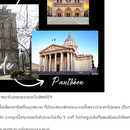
ี่ย้ายมาในตอนแรกและโนลิฟต์จ้า!
เมื่อเลือกปารีสเป็นจุดหมาย ก็มักจะห้องพักประมาณนี้เพราะว่าราคาไม่แพง เป็นก
 จากจุดนี้สามารถเดินในระยะไม่เกิน 5 นาที ไปถ่ายรูปเล่นที่แพนธีออนได้ชิลๆ
ปถึงมหาวิหารนอร์ทเทอดามเลยล่ะ