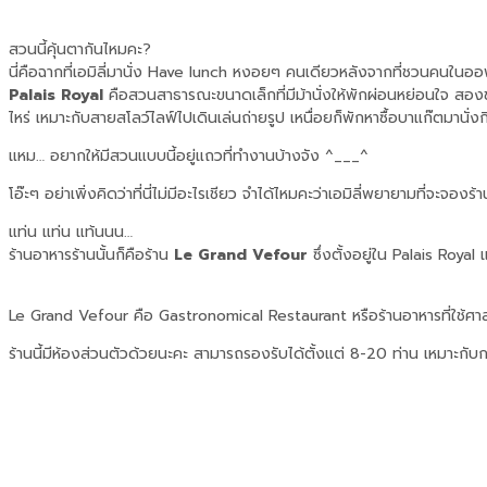
สวนนี้คุ้นตากันไหมคะ?
นี่คือฉากที่เอมิลี่มานั่ง Have lunch หงอยๆ คนเดียวหลังจากที่ชวนคนในออฟฟ
Palais Royal
คือสวนสาธารณะขนาดเล็กที่มีม้านั่งให้พักผ่อนหย่อนใจ สองข้างท
ไหร่ เหมาะกับสายสโลว์ไลฟ์ไปเดินเล่นถ่ายรูป เหนื่อยก็พักหาซื้อบาแก๊ตมานั่งกิ
แหม… อยากให้มีสวนแบบนี้อยู่แถวที่ทำงานบ้างจัง ^___^
โอ๊ะๆ อย่าเพิ่งคิดว่าที่นี่ไม่มีอะไรเชียว จำได้ไหมคะว่าเอมิลี่พยายามที่จะจ
แท่น แท่น แท้นนน…
ร้านอาหารร้านนั้นก็คือร้าน
Le Grand Vefour
ซึ่งตั้งอยู่ใน Palais Royal
Le Grand Vefour คือ Gastronomical Restaurant หรือร้านอาหารที่ใช้ศาส
ร้านนี้มีห้องส่วนตัวด้วยนะคะ สามารถรองรับได้ตั้งแต่ 8-20 ท่าน เหมาะกับกร