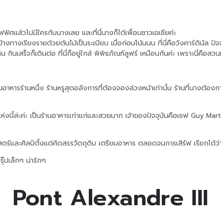
ิศแล้วไม่มีใครกับนางเลย และที่นี่นางก็ได้เพื่อนชาวเอเชียค่ะ
างเรียงรายด้วยต้นไม้เป็นระเบียบ เมื่อก่อนโน้นนน ที่นี่คือวังคาร์ดินัล ปัจจ
น กินเสร็จก็เดินต่อ ที่นี่ก็อยู่ใกล้ พิพิธภัณฑ์ลูฟร์ เหมือนกันค่ะ เพราะนี่คือ
องร้านอาหารร้านหนึ่ง ร้านหรูสุดอลังการที่ต้องจองล่วงหน้าเท่านั้น ร้านที่นางต้
 แห่งนี้ล่ะค่ะ เป็นร้านอาหารเก่าแก่และสวยมาก เจ้าของปัจจุบันคือเชฟ Guy Mar
ตร์และศิลป์ตั้งแต่คัดสรรวัตถุดิบ เตรียมอาหาร ตลอดจนการเสิร์ฟ เรียกได้
ุ๊ปเล็กๆ น่ารักๆ
Pont Alexandre III