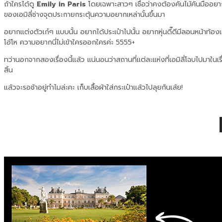
ถ้าใครได้ดู
Emily in Paris
โดยเฉพาะสาวๆ เชื่อว่าคงต้อง
คันไม้คันมืออย
ของเอมิลี่ช่างจุดประกายกระตุ้นความอยากเหล่านั้นขึ้นมา
อยากแต่งตัวเก๋ๆ แบบนั้น อยากได้ประเป๋าไปนั้น อยากหุ่นดี๊ดีมีลอนหน้าท้อง
โอ้โห ความอยากนี่ไม่เข้าใครออกใครค่ะ 5555+
ทว่านอกจากสองเรื่องนี้แล้ว แน่นอนว่าสถานที่แต่ละแห่งที่เอมิลี่โฉบไปมาในเ
สิ้น
แล้วจะรอช้าอยู่ทำไมล่ะคะ เก็บเสื้อผ้าใส่กระเป๋าแล้วไปลุยกันเล้ย!