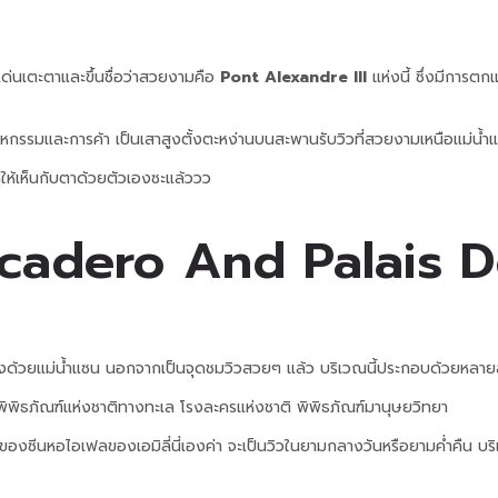
ด่นเตะตาและขึ้นชื่อว่าสวยงามคือ
Pont Alexandre III
แห่งนี้ ซึ่งมีการต
าหกรรมและการค้า เป็นเสาสูงตั้งตะหง่านบนสะพานรับวิวที่สวยงามเหนือแม่น้ำ
ูให้เห็นกับตาด้วยตัวเองซะแล้ววว
cadero And Palais D
ด้วยแม่น้ำแซน นอกจากเป็นจุดชมวิวสวยๆ แล้ว บริเวณนี้ประกอบด้วยหลายส่วน
พิพิธภัณฑ์แห่งชาติทางทะเล โรงละครแห่งชาติ พิพิธภัณฑ์มานุษยวิทยา
งซีนหอไอเฟลของเอมิลี่นี่เองค่า จะเป็นวิวในยามกลางวันหรือยามค่ำคืน บริเ