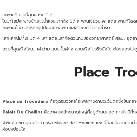
สะพานที่สวยที่สุดของปารีส!
ในปารีสมีสะพานข้ามแม่น้ำแซนมากถึง 37 สะพานเชียวนะคะ แต่สะพานที่โดดเ
สะพานก็คือ เสาหลักรูปปั้นม้าเทพเพกาซัสสีทองที่ทำจากสำริด
เสาหลักนี้มีทั้งหมด 4 เสา แต่ละเสาคือตัวแทนของวิทยาศาสตร์ ศิลปะ อุตส
สวยที่สุดจริงไหม… เค้าว่ามาแบบนั้นค่ะ จะสวยจริงไม่จริงยังไง ต้องลองไปด
Place Tro
Place du Trocadero
คือจุดชมวิวหอไอเฟลทางด้านตะวันตกซึ่งขั้นกลาง
Palais De Chaillot
คืออาคารหลักขนาดใหญ่ที่อยู่ด้านบนสุด ภายในมีทั้ง
พิพิธภัณฑ์มานุษยวิทยา หรือ Musee de l’Homme แห่งนี้คือบริเวณถ่ายทำขอ
ผ่อนหย่อนใจ