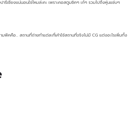
ารีเซียงแน่นอนใช่ไหมล่ะคะ เพราะคอสตูมชิคๆ เก๋ๆ รวมไปถึงหุ่นแซ่บๆ
พีคคือ… สถานที่ถ่ายทำแต่ละที่เค้าใช้สถานที่จริงไม่มี CG แต่งอะไรเพิ่มทั้ง
e